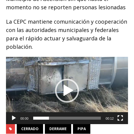
momento no se reporten personas lesionadas
La CEPC mantiene comunicación y cooperación
con las autoridades municipales y federales
para el rápido actuar y salvaguarda de la
población.
Reproductor
de
vídeo
00:00
00:12
CERRADO
DERRAME
PIPA