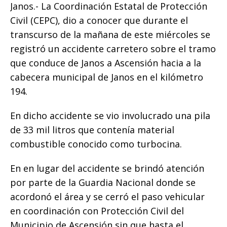
o
p
g
n
ti
Janos.- La Coordinación Estatal de Protección
Civil (CEPC), dio a conocer que durante el
o
p
e
k
r
transcurso de la mañana de este miércoles se
k
r
registró un accidente carretero sobre el tramo
que conduce de Janos a Ascensión hacia a la
cabecera municipal de Janos en el kilómetro
194.
En dicho accidente se vio involucrado una pila
de 33 mil litros que contenía material
combustible conocido como turbocina.
En en lugar del accidente se brindó atención
por parte de la Guardia Nacional donde se
acordonó el área y se cerró el paso vehicular
en coordinación con Protección Civil del
Municipio de Ascensión sin que hasta el