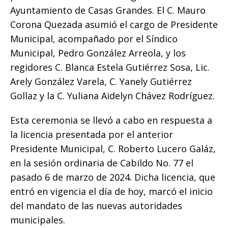
o
p
g
n
ti
Ayuntamiento de Casas Grandes. El C. Mauro
o
p
e
k
r
Corona Quezada asumió el cargo de Presidente
k
r
Municipal, acompañado por el Síndico
Municipal, Pedro González Arreola, y los
regidores C. Blanca Estela Gutiérrez Sosa, Lic.
Arely González Varela, C. Yanely Gutiérrez
Gollaz y la C. Yuliana Aidelyn Chávez Rodríguez.
Esta ceremonia se llevó a cabo en respuesta a
la licencia presentada por el anterior
Presidente Municipal, C. Roberto Lucero Galáz,
en la sesión ordinaria de Cabildo No. 77 el
pasado 6 de marzo de 2024. Dicha licencia, que
entró en vigencia el día de hoy, marcó el inicio
del mandato de las nuevas autoridades
municipales.