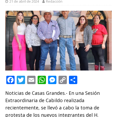
21 de abril de 2024
Redacción
F
T
E
W
M
C
C
a
w
m
h
e
o
o
Noticias de Casas Grandes.- En una Sesión
c
it
ai
at
ss
p
m
Extraordinaria de Cabildo realizada
e
te
l
s
e
y
p
recientemente, se llevó a cabo la toma de
b
r
A
n
Li
ar
protesta de los nuevos integrantes del H.