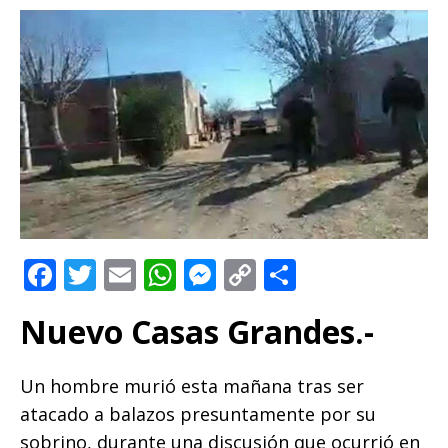
F
T
E
W
M
C
C
a
w
m
h
e
o
o
Nuevo Casas Grandes.-
c
it
ai
at
ss
p
m
e
te
l
s
e
y
p
Un hombre murió esta mañana tras ser
b
r
A
n
Li
ar
atacado a balazos presuntamente por su
o
p
g
n
ti
sobrino, durante una discusión que ocurrió en