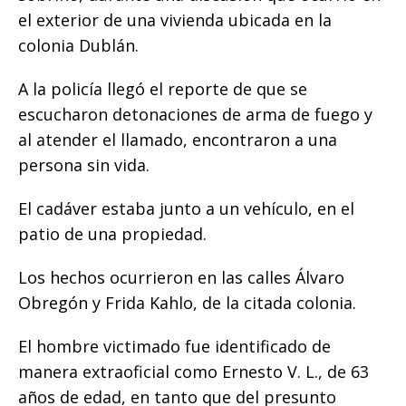
o
p
e
k
r
el exterior de una vivienda ubicada en la
k
r
colonia Dublán.
A la policía llegó el reporte de que se
escucharon detonaciones de arma de fuego y
al atender el llamado, encontraron a una
persona sin vida.
El cadáver estaba junto a un vehículo, en el
patio de una propiedad.
Los hechos ocurrieron en las calles Álvaro
Obregón y Frida Kahlo, de la citada colonia.
El hombre victimado fue identificado de
manera extraoficial como Ernesto V. L., de 63
años de edad, en tanto que del presunto