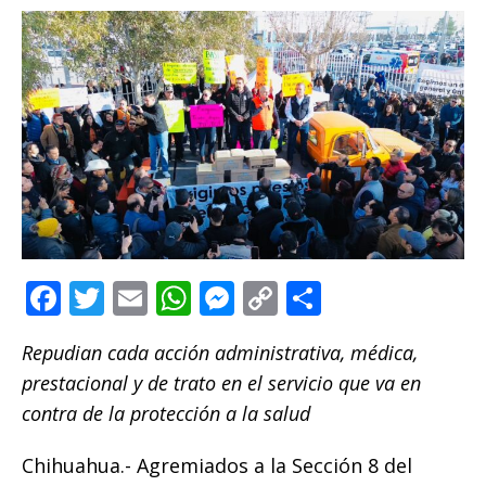
F
T
E
W
M
C
C
a
w
m
h
e
o
o
Repudian cada acción administrativa, médica,
c
it
ai
at
ss
p
m
prestacional y de trato en el servicio que va en
e
te
l
s
e
y
p
contra de la protección a la salud
b
r
A
n
Li
ar
o
p
g
n
ti
Chihuahua.- Agremiados a la Sección 8 del