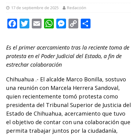
17 de septiembre de 2025
Redacción
F
T
E
W
M
C
C
a
w
m
h
e
o
o
c
it
ai
at
ss
p
m
Es el primer acercamiento tras la reciente toma de
e
te
l
s
e
y
p
protesta en el Poder Judicial del Estado, a fin de
b
r
A
n
Li
ar
estrechar colaboración
o
p
g
n
ti
Chihuahua .- El alcalde Marco Bonilla, sostuvo
o
p
e
k
r
una reunión con Marcela Herrera Sandoval,
k
r
quien recientemente tomó protesta como
presidenta del Tribunal Superior de Justicia del
Estado de Chihuahua, acercamiento que tuvo
el objetivo de contar con una colaboración que
permita trabajar juntos por la ciudadanía,