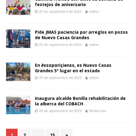
festejos de aniversario
29 de septiembre de 2025
editor
Pide JMAS paciencia por arreglos en pozos
de Nuevo Casas Grandes
29 de septiembre de 2025
editor
En ∂εsαpαriçiønεs, es Nuevo Casas
Grandes 5º lugar en el estado
29 de septiembre de 2025
editor
Inaugura alcalde Bonilla rehabilitación de
la alberca del COBACH
29 de septiembre de 2025
Redacción
1
2
…
15
»