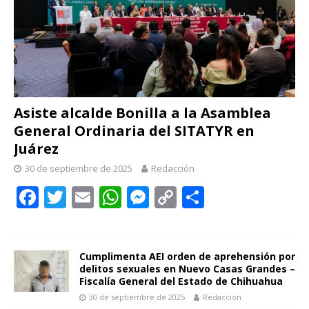
Asiste alcalde Bonilla a la Asamblea
General Ordinaria del SITATYR en
Juárez
30 de septiembre de 2025
Redacción
F
T
E
W
M
C
C
ac
w
m
h
e
o
o
e
itt
ai
at
ss
p
m
b
er
l
s
e
y
p
Cumplimenta AEI orden de aprehensión por
delitos sexuales en Nuevo Casas Grandes –
o
A
n
Li
ar
Fiscalía General del Estado de Chihuahua
30 de septiembre de 2025
Redacción
o
p
g
n
ti