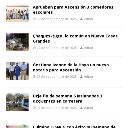
k
p
er
k
r
Aprueban para Ascensión 3 comedores
escolares
30 de septiembre de 2025
editor
Çhøqµεs-ƒµgα, lo común en Nuevo Casas
Grandes
29 de septiembre de 2025
editor
Gestiona Ivonne de la Hoya un nuevo
notario para Ascensión
29 de septiembre de 2025
editor
Dεjø fin de semana 6 Iεsiønα∂øs 3
αççi∂εntεs en carretera
29 de septiembre de 2025
editor
Culmina ITSNCG con éxito su semana de