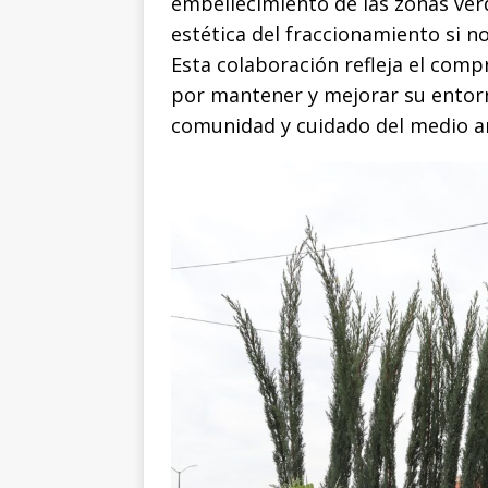
k
r
embellecimiento de las zonas ver
estética del fraccionamiento si 
Esta colaboración refleja el comp
por mantener y mejorar su entor
comunidad y cuidado del medio a