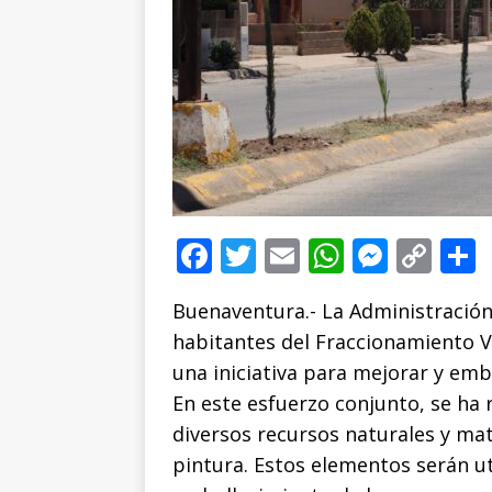
F
T
E
W
M
C
a
w
m
h
e
o
Buenaventura.- La Administración
c
it
ai
at
ss
p
habitantes del Fraccionamiento Va
e
te
l
s
e
y
una iniciativa para mejorar y emb
b
r
A
n
Li
En este esfuerzo conjunto, se ha 
o
p
g
n
t
diversos recursos naturales y mat
o
p
e
k
r
pintura. Estos elementos serán uti