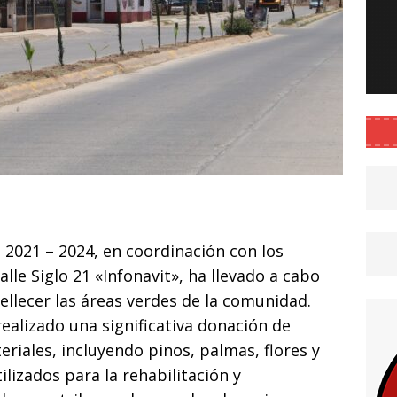
C
o
 2021 – 2024, en coordinación con los
m
lle Siglo 21 «Infonavit», ha llevado a cabo
p
ellecer las áreas verdes de la comunidad.
ar
realizado una significativa donación de
i
eriales, incluyendo pinos, palmas, flores y
lizados para la rehabilitación y