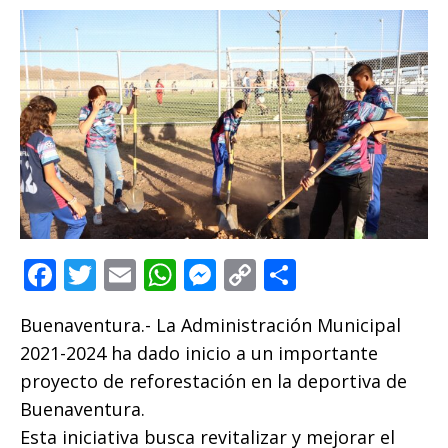
F
T
E
W
M
C
C
a
w
m
h
e
o
o
Buenaventura.- La Administración Municipal
c
it
ai
at
ss
p
m
2021-2024 ha dado inicio a un importante
e
te
l
s
e
y
p
proyecto de reforestación en la deportiva de
b
r
A
n
Li
ar
Buenaventura.
o
p
g
n
ti
Esta iniciativa busca revitalizar y mejorar el