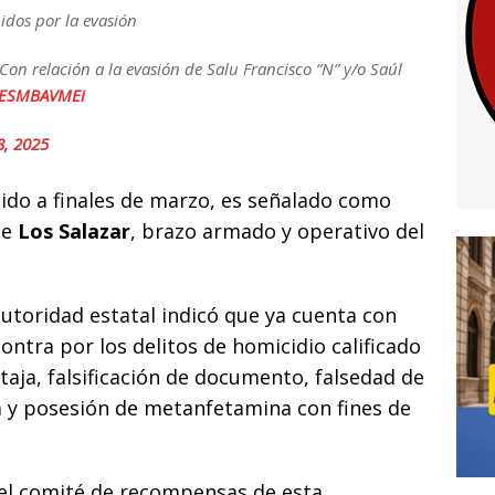
idos por la evasión
Con relación a la evasión de Salu Francisco “N” y/o Saúl
/KESMBAVMEi
8, 2025
nido a finales de marzo, es señalado como
de
Los Salazar
, brazo armado y operativo del
utoridad estatal indicó que ya cuenta con
ntra por los delitos de homicidio calificado
taja, falsificación de documento, falsedad de
sa y posesión de metanfetamina con fines de
 el comité de recompensas de esta