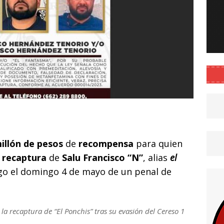
C
o
illón de pesos
m
de
recompensa
para quien
a
recaptura
de
Salu Francisco “N”
, alias
el
p
ugo el domingo 4 de mayo de un penal de
ar
i
 recaptura de “El Ponchis” tras su evasión del Cereso 1