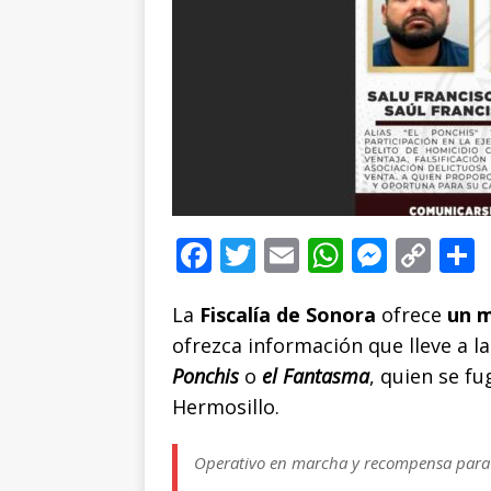
F
T
E
W
M
C
a
w
m
h
e
o
La
Fiscalía de Sonora
c
it
ai
at
ofrece
ss
p
un m
ofrezca información que lleve a l
e
te
l
s
e
y
Ponchis
o
el Fantasma
, quien se f
b
r
A
n
Li
Hermosillo.
o
p
g
n
t
o
p
e
k
r
Operativo en marcha y recompensa para la