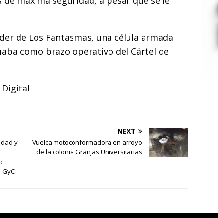
s de máxima seguridad, a pesar que se le
íder de Los Fantasmas, una célula armada
tuaba como brazo operativo del Cártel de
Digital
NEXT
idad y
Vuelca motoconformadora en arroyo
de la colonia Granjas Universitarias
c
e GyC