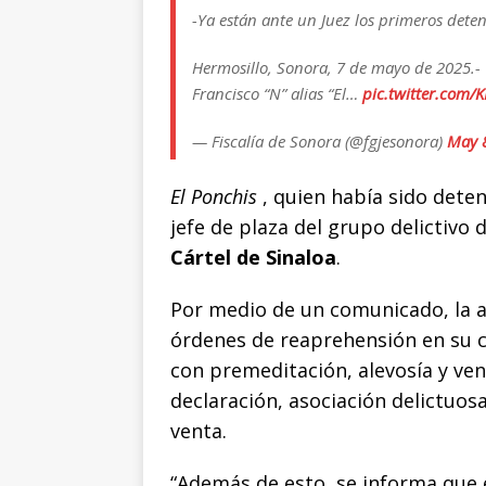
k
r
-Ya están ante un Juez los primeros deten
Hermosillo, Sonora, 7 de mayo de 2025.- 
Francisco “N” alias “El…
pic.twitter.com
— Fiscalía de Sonora (@fgjesonora)
May 
El Ponchis
, quien había sido dete
jefe de plaza del grupo delictivo 
Cártel de Sinaloa
.
Por medio de un comunicado, la a
órdenes de reaprehensión en su co
con premeditación, alevosía y ven
declaración, asociación delictuo
venta.
“Además de esto, se informa que