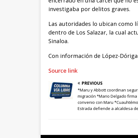
encerrado en una cárcel que no e
investigaba por delitos graves.
Las autoridades lo ubican como l
dentro de Los Salazar, la cual ac
Sinaloa.
Con información de López-Dóriga 
Source link
PREVIOUS
*Maru y Abbott coordinan segur
migración *Mario Delgado firma
convenio con Maru *Cuauhtémo
Estrada defiende a alcaldesa d