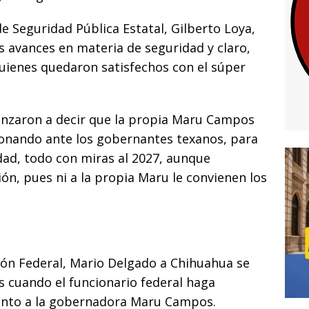
ar
i
 de Seguridad Pública Estatal, Gilberto Loya,
os avances en materia de seguridad y claro,
quienes quedaron satisfechos con el súper
nzaron a decir que la propia Maru Campos
icionando ante los gobernantes texanos, para
edad, todo con miras al 2027, aunque
ón, pues ni a la propia Maru le convienen los
ción Federal, Mario Delgado a Chihuahua se
s cuando el funcionario federal haga
junto a la gobernadora Maru Campos.