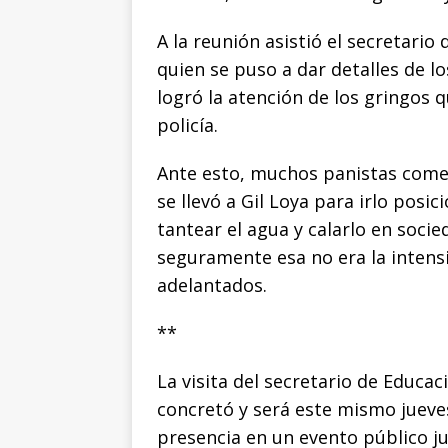
b
r
A
n
Li
o
p
g
n
t
A la reunión asistió el secretario
quien se puso a dar detalles de l
o
p
e
k
r
logró la atención de los gringos 
k
r
policía.
Ante esto, muchos panistas come
se llevó a Gil Loya para irlo pos
tantear el agua y calarlo en soci
seguramente esa no era la intensi
adelantados.
**
La visita del secretario de Educa
concretó y será este mismo jueve
presencia en un evento público 