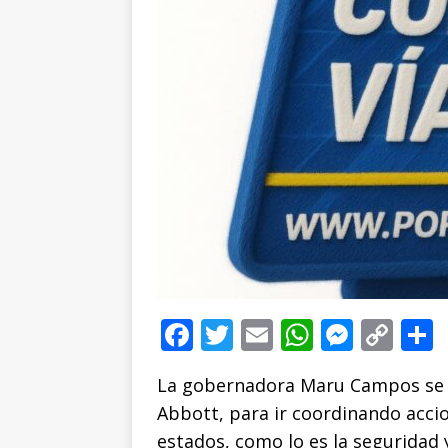
F
T
E
W
M
C
a
w
m
h
e
o
La gobernadora Maru Campos se r
c
it
ai
at
ss
p
Abbott, para ir coordinando acci
e
te
l
s
e
y
estados, como lo es la seguridad 