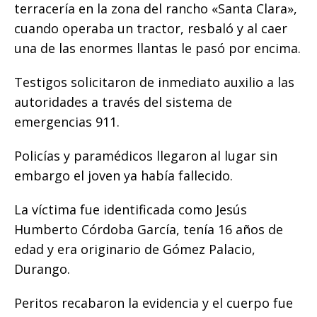
o
p
g
n
ti
terracería en la zona del rancho «Santa Clara»,
cuando operaba un tractor, resbaló y al caer
o
p
e
k
r
una de las enormes llantas le pasó por encima.
k
r
Testigos solicitaron de inmediato auxilio a las
autoridades a través del sistema de
emergencias 911.
Policías y paramédicos llegaron al lugar sin
embargo el joven ya había fallecido.
La víctima fue identificada como Jesús
Humberto Córdoba García, tenía 16 años de
edad y era originario de Gómez Palacio,
Durango.
Peritos recabaron la evidencia y el cuerpo fue