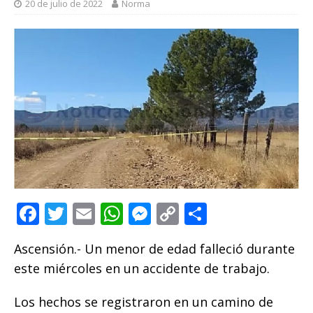
20 de julio de 2022
Norma
F
T
E
W
M
C
C
a
w
m
h
e
o
o
Ascensión.- Un menor de edad falleció durante
c
it
ai
at
ss
p
m
este miércoles en un accidente de trabajo.
e
te
l
s
e
y
p
b
r
A
n
Li
ar
Los hechos se registraron en un camino de