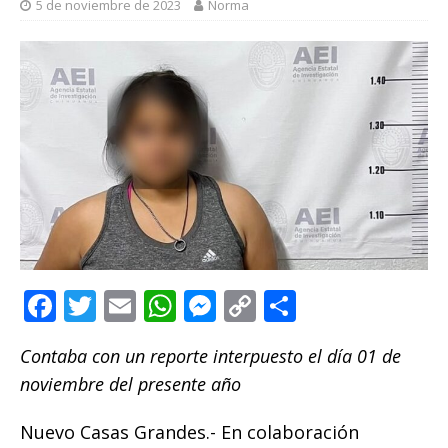
5 de noviembre de 2023
Norma
F
T
E
W
M
C
C
a
w
m
h
e
o
o
Contaba con un reporte interpuesto el día 01 de
c
it
ai
at
ss
p
m
noviembre del presente año
e
te
l
s
e
y
p
b
r
A
n
Li
ar
Nuevo Casas Grandes.- En colaboración