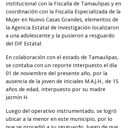
o
p
g
n
ti
institucional con la Fiscalía de Tamaulipas y en
coordinación con la Fiscalía Especializada de la
o
p
e
k
r
Mujer en Nuevo Casas Grandes, elementos de
k
r
la Agencia Estatal de Investigación localizaron
a una adolescente y la pusieron a resguardo
del DIF Estatal.
En colaboración con el estado de Tamaulipas,
se contaba con un reporte interpuesto el día
01 de noviembre del presente año, por la
ausencia de la joven de iniciales M.A.J.H., de 15
años de edad, interpuesto por su madre
Jazmín H.
Luego del operativo instrumentado, se logró
ubicar a la menor en este municipio, por lo
que se procedió a su resguardo, luego de que