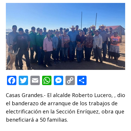
F
T
E
W
M
C
C
a
w
m
h
e
o
o
Casas Grandes.- El alcalde Roberto Lucero, , dio
c
it
ai
at
ss
p
m
el banderazo de arranque de los trabajos de
e
te
l
s
e
y
p
electrificación en la Sección Enríquez, obra que
b
r
A
n
Li
ar
beneficiará a 50 familias.
o
p
g
n
ti