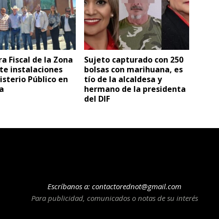
a Fiscal de la Zona
Sujeto capturado con 250
te instalaciones
bolsas con marihuana, es
isterio Público en
tío de la alcaldesa y
a
hermano de la presidenta
del DIF
Escríbanos a:
contactorednot@gmail.com
Para publicidad, comunicados o notas de su interés