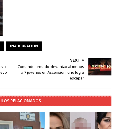
INAUGURACIÓN
NEXT
tiva
Comando armado «levanta» al menos
uevo
a 7 jóvenes en Ascensión; uno logra
escapar
ULOS RELACIONADOS