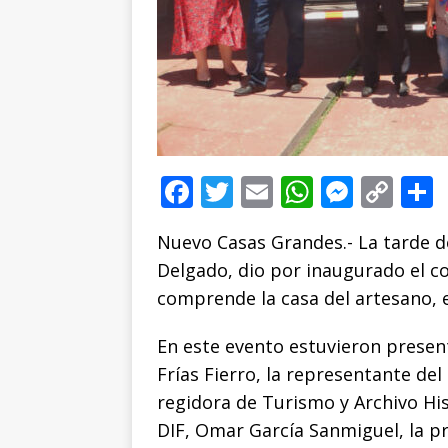
F
T
E
W
M
C
a
w
m
h
e
o
Nuevo Casas Grandes.- La tarde de
c
it
ai
at
ss
p
Delgado, dio por inaugurado el co
e
te
l
s
e
y
comprende la casa del artesano, e
b
r
A
n
Li
o
p
g
n
t
En este evento estuvieron present
Frías Fierro, la representante del
o
p
e
k
r
regidora de Turismo y Archivo His
k
r
DIF, Omar García Sanmiguel, la p