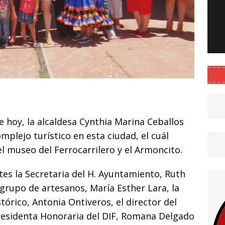
C
o
 hoy, la alcaldesa Cynthia Marina Ceballos
m
mplejo turístico en esta ciudad, el cuál
p
l museo del Ferrocarrilero y el Armoncito.
ar
i
es la Secretaria del H. Ayuntamiento, Ruth
 grupo de artesanos, María Esther Lara, la
tórico, Antonia Ontiveros, el director del
residenta Honoraria del DIF, Romana Delgado