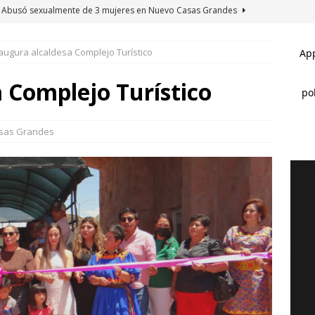
Abusó sexualmente de 3 mujeres en Nuevo Casas Grandes
augura alcaldesa Complejo Turístico
Ofrece Nuevo Casas Grandes apoyo psicológico gratuito
 Complejo Turístico
Mantiene Fiscalía búsqueda de desaparecidos en El Willy
sas Grandes
Desaparecen 5 en agosto en Nuevo Casas Grandes; la menor ya
 CASAS GRANDES
Invirtió Edith Escárcega casi 300 mil pesos en equipar alumnos de
NUEVO CASAS GRANDES