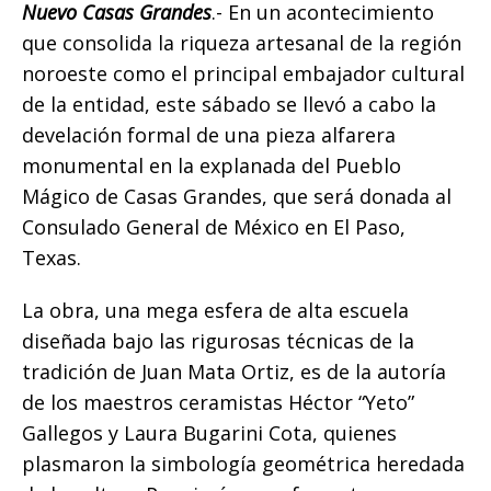
o
p
g
n
ti
Nuevo Casas Grandes
.- En un acontecimiento
que consolida la riqueza artesanal de la región
o
p
e
k
r
noroeste como el principal embajador cultural
k
r
de la entidad, este sábado se llevó a cabo la
develación formal de una pieza alfarera
monumental en la explanada del Pueblo
Mágico de Casas Grandes, que será donada al
Consulado General de México en El Paso,
Texas.
La obra, una mega esfera de alta escuela
diseñada bajo las rigurosas técnicas de la
tradición de Juan Mata Ortiz, es de la autoría
de los maestros ceramistas Héctor “Yeto”
Gallegos y Laura Bugarini Cota, quienes
plasmaron la simbología geométrica heredada