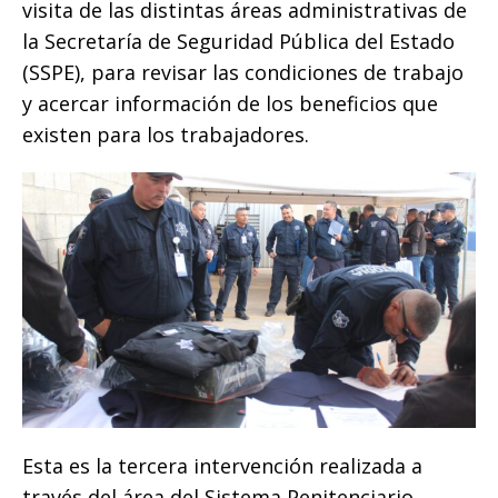
visita de las distintas áreas administrativas de
o
p
e
k
r
la Secretaría de Seguridad Pública del Estado
k
r
(SSPE), para revisar las condiciones de trabajo
y acercar información de los beneficios que
existen para los trabajadores.
Esta es la tercera intervención realizada a
través del área del Sistema Penitenciario,