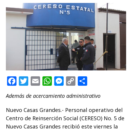
F
T
E
W
M
C
C
a
w
m
h
e
o
o
Además de acercamiento administrativo
c
it
ai
at
ss
p
m
e
te
l
s
e
y
p
Nuevo Casas Grandes.- Personal operativo del
b
r
A
n
Li
ar
Centro de Reinserción Social (CERESO) No. 5 de
o
p
g
n
ti
Nuevo Casas Grandes recibió este viernes la