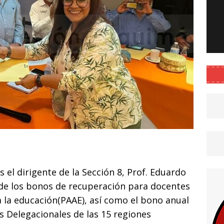
C
o
el dirigente de la Sección 8, Prof. Eduardo
m
a de los bonos de recuperación para docentes
p
a la educación(PAAE), así como el bono anual
ar
os Delegacionales de las 15 regiones