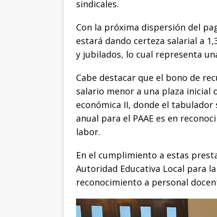
o
p
g
n
t
sindicales.
o
p
e
k
r
Con la próxima dispersión del pa
k
r
estará dando certeza salarial a
y jubilados, lo cual representa u
Cabe destacar que el bono de rec
salario menor a una plaza inicial 
económica II, donde el tabulador 
anual para el PAAE es en reconocim
labor.
En el cumplimiento a estas presta
Autoridad Educativa Local para la
reconocimiento a personal docente