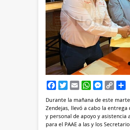
F
T
E
W
M
C
a
w
m
h
e
o
Durante la mañana de este martes 
c
it
ai
at
ss
p
Zendejas, llevó a cabo la entreg
e
te
l
s
e
y
y personal de apoyo y asistencia 
b
r
A
n
Li
para el PAAE a las y los Secretari