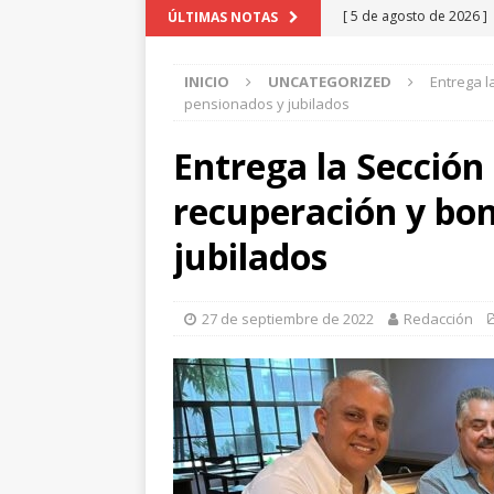
[ 5 de agosto de 2026 ]
ÚLTIMAS NOTAS
Aldama y Fuerza Aérea
INICIO
UNCATEGORIZED
Entrega l
[ 5 de agosto de 2026 ]
pensionados y jubilados
beneficio de más de mi
Entrega la Sección
[ 5 de agosto de 2026 ]
recuperación y bo
Bolsa Escolar
CHIHU
[ 5 de agosto de 2026 ]
jubilados
*Filtraciones con torpe
[ 6 de agosto de 2026 ]
27 de septiembre de 2022
Redacción
y carretera Aldama
C