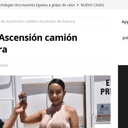
Indagan dos muertes ligadas a golpe de calor
NUEVO CASAS
 de Ascensión camión recolector de basura
Hay mil 255 reos de poblaciones vulnerables en el estado
 Ascensión camión
Han vacunado en Nuevo Casas Grandes a más de mil mascotas
ra
 CASAS GRANDES
Récord: Asistieron más de 30 mil a la Expo Feria de Nuevo Casas
nsión
AS GRANDES
Marco Bonilla lidera preferencias electorales de acuerdo a
A MARCO BONILLA