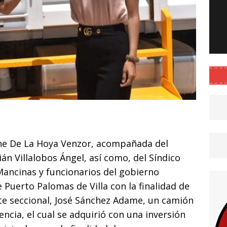
C
o
onne De La Hoya Venzor, acompañada del
m
án Villalobos Ángel, así como, del Síndico
p
Mancinas y funcionarios del gobierno
ar
e Puerto Palomas de Villa con la finalidad de
i
te seccional, José Sánchez Adame, un camión
ncia, el cual se adquirió con una inversión