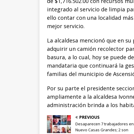
k
r
de $1,716.502.00 con recursos mun
integrado al servicio de limpia pa
ello contar con una localidad más
mejor servicio.
La alcaldesa mencionó que en su
adquirir un camión recolector pa
basura, a lo cual, hoy se puede d
mandataria que continuará la ges
familias del municipio de Ascensi
Por su parte el presidente seccio
ampliamente a la alcaldesa Ivonn
administración brinda a los habit
PREVIOUS
Desaparecen 7 trabajadores en
Nuevo Casas Grandes; 2 son