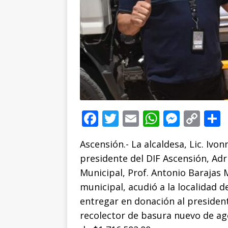
F
T
E
W
M
C
a
w
m
h
e
o
Ascensión.- La alcaldesa, Lic. Iv
c
it
ai
at
ss
p
presidente del DIF Ascensión, Adri
e
te
l
s
e
y
Municipal, Prof. Antonio Barajas 
b
r
A
n
Li
municipal, acudió a la localidad d
o
p
g
n
t
entregar en donación al presiden
o
p
e
k
r
recolector de basura nuevo de age