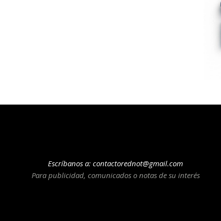
Escríbanos a:
contactorednot@gmail.com
Para publicidad, comunicados o notas de su interés