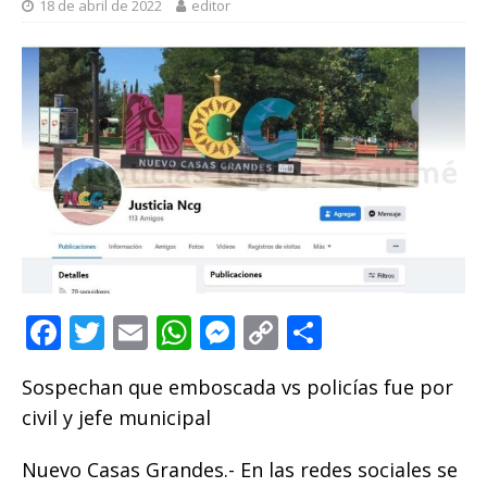
18 de abril de 2022
editor
F
T
E
W
M
C
C
a
w
m
h
e
o
o
Sospechan que emboscada vs policías fue por
c
it
ai
at
ss
p
m
civil y jefe municipal
e
te
l
s
e
y
p
b
r
A
n
Li
ar
Nuevo Casas Grandes.- En las redes sociales se