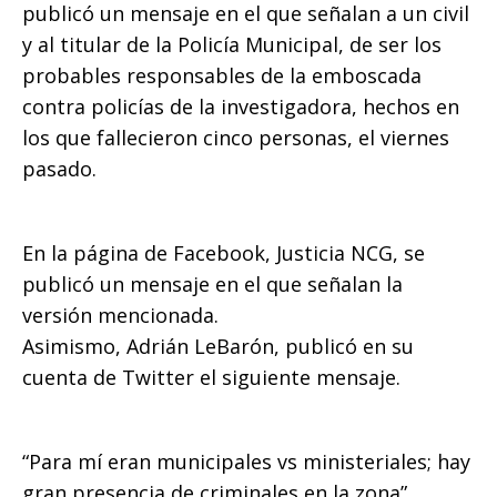
o
p
g
n
ti
publicó un mensaje en el que señalan a un civil
y al titular de la Policía Municipal, de ser los
o
p
e
k
r
probables responsables de la emboscada
k
r
contra policías de la investigadora, hechos en
los que fallecieron cinco personas, el viernes
pasado.
En la página de Facebook, Justicia NCG, se
publicó un mensaje en el que señalan la
versión mencionada.
Asimismo, Adrián LeBarón, publicó en su
cuenta de Twitter el siguiente mensaje.
“Para mí eran municipales vs ministeriales; hay
gran presencia de criminales en la zona”.