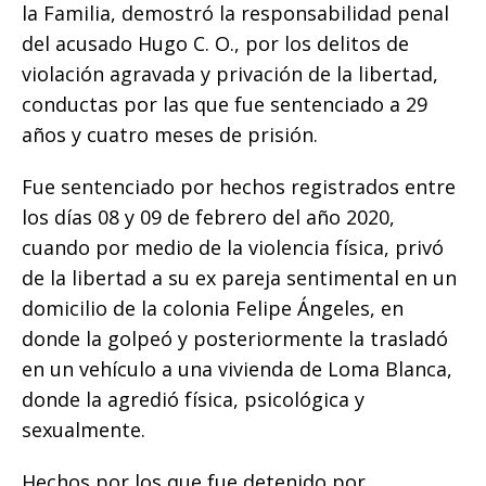
b
r
A
n
Li
ar
la Familia, demostró la responsabilidad penal
o
p
g
n
ti
del acusado Hugo C. O., por los delitos de
o
p
e
k
r
violación agravada y privación de la libertad,
k
r
conductas por las que fue sentenciado a 29
años y cuatro meses de prisión.
Fue sentenciado por hechos registrados entre
los días 08 y 09 de febrero del año 2020,
cuando por medio de la violencia física, privó
de la libertad a su ex pareja sentimental en un
domicilio de la colonia Felipe Ángeles, en
donde la golpeó y posteriormente la trasladó
en un vehículo a una vivienda de Loma Blanca,
donde la agredió física, psicológica y
sexualmente.
Hechos por los que fue detenido por