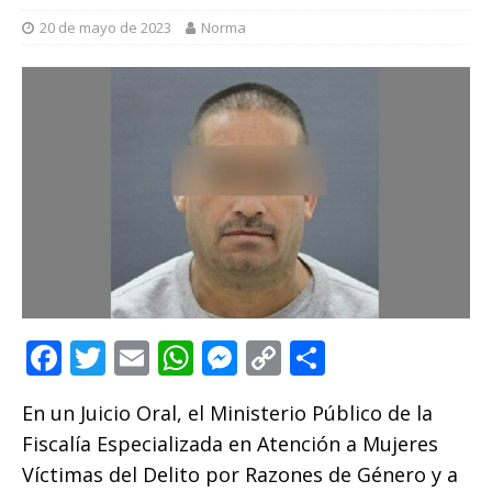
20 de mayo de 2023
Norma
F
T
E
W
M
C
C
a
w
m
h
e
o
o
En un Juicio Oral, el Ministerio Público de la
c
it
ai
at
ss
p
m
Fiscalía Especializada en Atención a Mujeres
e
te
l
s
e
y
p
Víctimas del Delito por Razones de Género y a