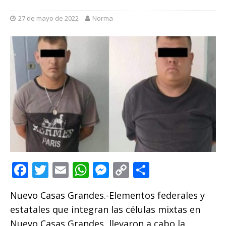
27 de mayo de 2022
Norma
F
T
E
W
M
C
C
a
w
m
h
e
o
o
Nuevo Casas Grandes.-Elementos federales y
c
it
ai
at
ss
p
m
estatales que integran las células mixtas en
e
te
l
s
e
y
p
Nuevo Casas Grandes, llevaron a cabo la