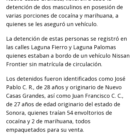
b
r
A
n
Li
ar
detención de dos masculinos en posesión de
o
p
g
n
ti
varias porciones de cocaína y marihuana, a
o
p
e
k
r
quienes se les aseguró un vehículo.
k
r
La detención de estas personas se registró en
las calles Laguna Fierro y Laguna Palomas
quienes estaban a bordo de un vehículo Nissan
Frontier sin matrícula de circulación.
Los detenidos fueron identificados como José
Pablo C. R., de 28 años y originario de Nuevo
Casas Grandes, así como Juan Francisco C. C.,
de 27 años de edad originario del estado de
Sonora, quienes traían 54 envoltorios de
cocaína y 2 de marihuana, todos
empaquetados para su venta.