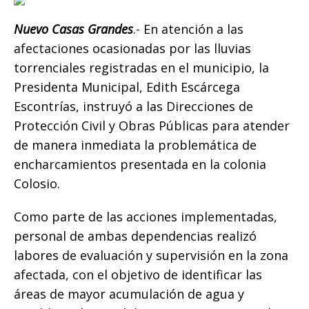
b
r
A
n
Li
ar
o
p
g
n
ti
Nuevo Casas Grandes
.- En atención a las
afectaciones ocasionadas por las lluvias
o
p
e
k
r
torrenciales registradas en el municipio, la
k
r
Presidenta Municipal, Edith Escárcega
Escontrías, instruyó a las Direcciones de
Protección Civil y Obras Públicas para atender
de manera inmediata la problemática de
encharcamientos presentada en la colonia
Colosio.
Como parte de las acciones implementadas,
personal de ambas dependencias realizó
labores de evaluación y supervisión en la zona
afectada, con el objetivo de identificar las
áreas de mayor acumulación de agua y