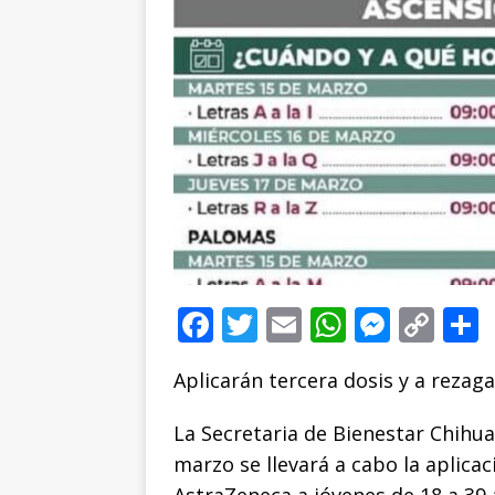
F
T
E
W
M
C
a
w
m
h
e
o
Aplicarán tercera dosis y a rezag
c
it
ai
at
ss
p
e
te
l
s
e
y
La Secretaria de Bienestar Chihu
b
r
A
n
Li
marzo se llevará a cabo la aplicac