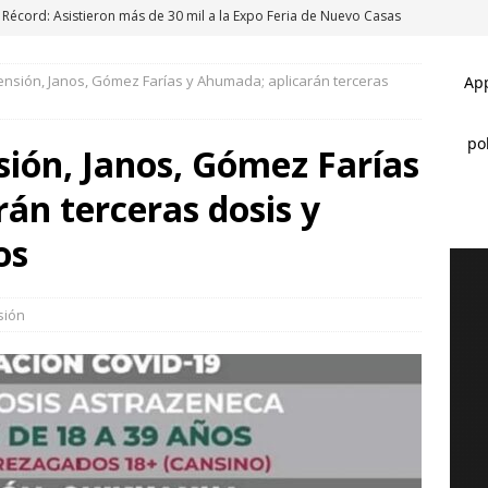
Récord: Asistieron más de 30 mil a la Expo Feria de Nuevo Casas
AS GRANDES
nsión, Janos, Gómez Farías y Ahumada; aplicarán terceras
Reclama Ascensión a CFE por apagones constantes
NUEVO
ón, Janos, Gómez Farías
Invirtió Edith Escárcega casi 300 mil pesos en equipar alumnos de
án terceras dosis y
NUEVO CASAS GRANDES
Abusó sexualmente de 3 mujeres en Nuevo Casas Grandes
os
Han vacunado en Nuevo Casas Grandes a más de mil mascotas
sión
 CASAS GRANDES