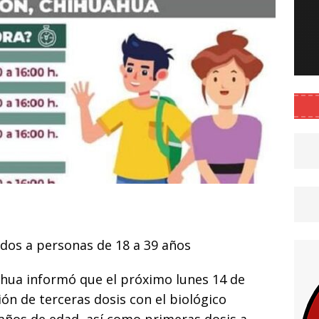
C
o
ados a personas de 18 a 39 años
m
p
ahua informó que el próximo lunes 14 de
ar
ión de terceras dosis con el biológico