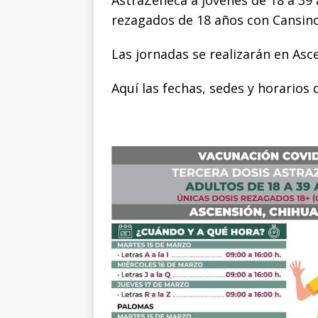
o
p
g
n
t
AstraZeneca a jóvenes de 18 a 39
rezagados de 18 años con Cansino
o
p
e
k
r
k
r
Las jornadas se realizarán en As
Aquí las fechas, sedes y horarios 