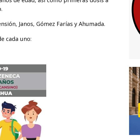
i
 años de edad, así como primeras dosis a
.
censión, Janos, Gómez Farías y Ahumada.
de cada uno: