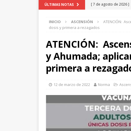
[ 7 de agosto de 2026 ]
ÚLTIMAS NOTAS
Grandes
NUEVO CAS
INICIO
ASCENSIÓN
ATENCIÓN: Asce
[ 7 de agosto de 2026 ]
dosis y primera a rezagados
CASAS GRANDES
ATENCIÓN: Ascensi
[ 7 de agosto de 2026 ]
y Ahumada; aplicar
Nuevo Casas Grandes
[ 7 de agosto de 2026 ]
primera a rezagad
NUEVO CASAS GRANDES
[ 7 de agosto de 2026 ]
12 de marzo de 2022
Norma
Ascen
contra la rabia
NUEVO