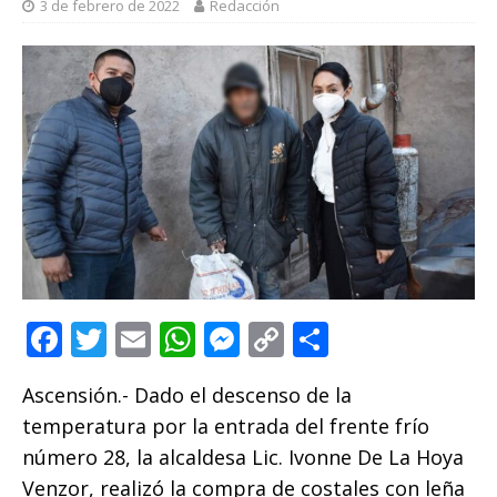
3 de febrero de 2022
Redacción
F
T
E
W
M
C
C
a
w
m
h
e
o
o
Ascensión.- Dado el descenso de la
c
it
ai
at
ss
p
m
temperatura por la entrada del frente frío
e
te
l
s
e
y
p
número 28, la alcaldesa Lic. Ivonne De La Hoya
b
r
A
n
Li
ar
Venzor, realizó la compra de costales con leña