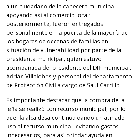
o
p
g
n
ti
a un ciudadano de la cabecera municipal
o
p
e
k
r
apoyando así al comercio local;
k
r
posteriormente, fueron entregados
personalmente en la puerta de la mayoría de
los hogares de decenas de familias en
situación de vulnerabilidad por parte de la
presidenta municipal, quien estuvo
acompañada del presidente del DIF municipal,
Adrián Villalobos y personal del departamento
de Protección Civil a cargo de Saúl Carrillo.
Es importante destacar que la compra de la
leña se realizó con recurso municipal, por lo
que, la alcaldesa continua dando un atinado
uso al recurso municipal, evitando gastos
innecesarios, para así brindar ayuda en