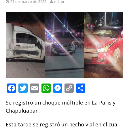
21 de marzo de 2022
editor
F
T
E
W
M
C
C
a
w
m
h
e
o
o
Se registró un choque múltiple en La Paris y
c
it
ai
at
ss
p
m
Chapuluapan.
e
te
l
s
e
y
p
b
r
A
n
Li
ar
Esta tarde se registró un hecho vial en el cual