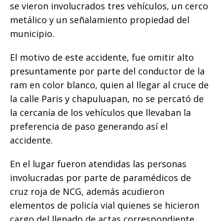
o
p
g
n
ti
se vieron involucrados tres vehículos, un cerco
metálico y un señalamiento propiedad del
o
p
e
k
r
municipio.
k
r
El motivo de este accidente, fue omitir alto
presuntamente por parte del conductor de la
ram en color blanco, quien al llegar al cruce de
la calle Paris y chapuluapan, no se percató de
la cercanía de los vehículos que llevaban la
preferencia de paso generando así el
accidente.
En el lugar fueron atendidas las personas
involucradas por parte de paramédicos de
cruz roja de NCG, además acudieron
elementos de policía vial quienes se hicieron
cargo del llenado de actas correspondiente.