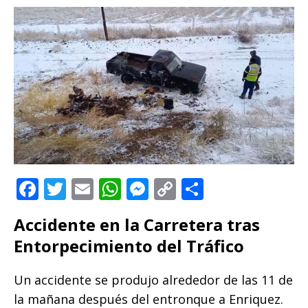
F
T
E
W
M
C
C
a
w
m
h
e
o
o
Accidente en la Carretera tras
c
it
ai
at
ss
p
m
Entorpecimiento del Tráfico
e
te
l
s
e
y
p
b
r
A
n
Li
ar
Un accidente se produjo alrededor de las 11 de
o
p
g
n
ti
la mañana después del entronque a Enriquez.