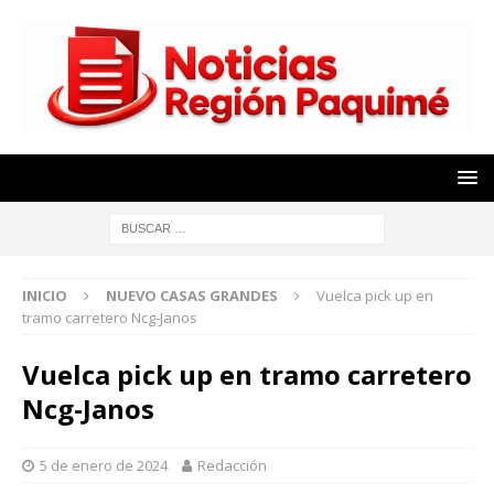
INICIO
NUEVO CASAS GRANDES
Vuelca pick up en
tramo carretero Ncg-Janos
Vuelca pick up en tramo carretero
Ncg-Janos
5 de enero de 2024
Redacción