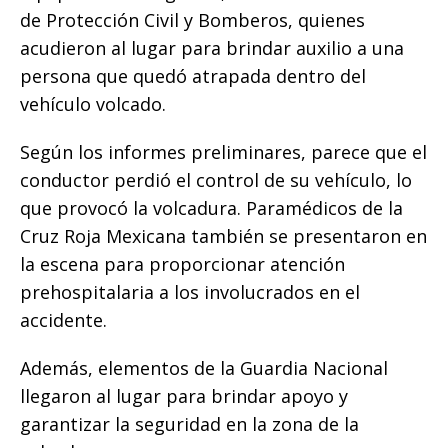
o
p
g
n
ti
de Protección Civil y Bomberos, quienes
o
p
e
k
r
acudieron al lugar para brindar auxilio a una
k
r
persona que quedó atrapada dentro del
vehículo volcado.
Según los informes preliminares, parece que el
conductor perdió el control de su vehículo, lo
que provocó la volcadura. Paramédicos de la
Cruz Roja Mexicana también se presentaron en
la escena para proporcionar atención
prehospitalaria a los involucrados en el
accidente.
Además, elementos de la Guardia Nacional
llegaron al lugar para brindar apoyo y
garantizar la seguridad en la zona de la