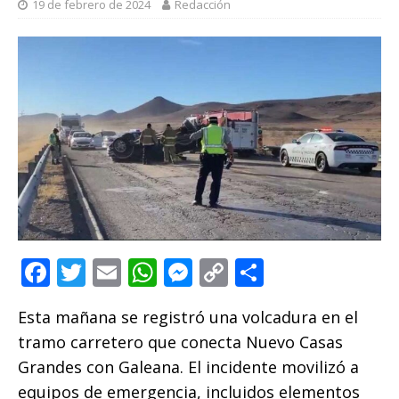
19 de febrero de 2024
Redacción
F
T
E
W
M
C
C
a
w
m
h
e
o
o
Esta mañana se registró una volcadura en el
c
it
ai
at
ss
p
m
tramo carretero que conecta Nuevo Casas
e
te
l
s
e
y
p
Grandes con Galeana. El incidente movilizó a
b
r
A
n
Li
ar
equipos de emergencia, incluidos elementos