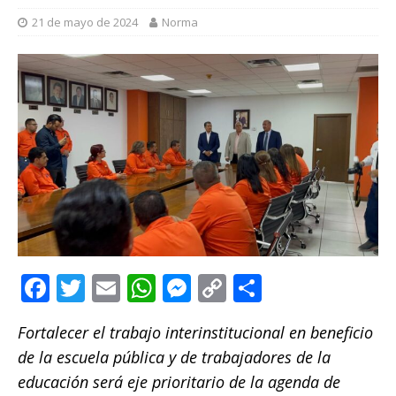
21 de mayo de 2024
Norma
F
T
E
W
M
C
C
a
w
m
h
e
o
o
Fortalecer el trabajo interinstitucional en beneficio
c
it
ai
at
ss
p
m
de la escuela pública y de trabajadores de la
e
te
l
s
e
y
p
educación será eje prioritario de la agenda de