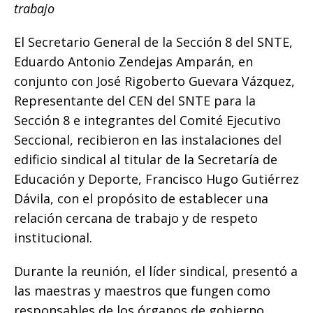
b
r
A
n
Li
ar
trabajo
o
p
g
n
ti
El Secretario General de la Sección 8 del SNTE,
o
p
e
k
r
Eduardo Antonio Zendejas Amparán, en
k
r
conjunto con José Rigoberto Guevara Vázquez,
Representante del CEN del SNTE para la
Sección 8 e integrantes del Comité Ejecutivo
Seccional, recibieron en las instalaciones del
edificio sindical al titular de la Secretaría de
Educación y Deporte, Francisco Hugo Gutiérrez
Dávila, con el propósito de establecer una
relación cercana de trabajo y de respeto
institucional.
Durante la reunión, el líder sindical, presentó a
las maestras y maestros que fungen como
responsables de los órganos de gobierno