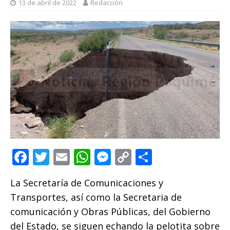
13 de abril de 2022
Redacción
F
T
E
W
M
C
C
a
w
m
h
e
o
o
La Secretaría de Comunicaciones y
c
it
ai
at
ss
p
m
Transportes, así como la Secretaria de
e
te
l
s
e
y
p
comunicación y Obras Públicas, del Gobierno
b
r
A
n
Li
ar
del Estado, se siguen echando la pelotita sobre