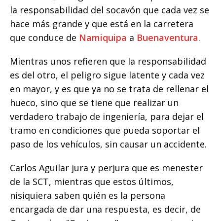
o
p
g
n
ti
la responsabilidad del socavón que cada vez se
o
p
e
k
r
hace más grande y que está en la carretera
k
r
que conduce de
Namiquipa
a
Buenaventura
.
Mientras unos refieren que la responsabilidad
es del otro, el peligro sigue latente y cada vez
en mayor, y es que ya no se trata de rellenar el
hueco, sino que se tiene que realizar un
verdadero trabajo de ingeniería, para dejar el
tramo en condiciones que pueda soportar el
paso de los vehículos, sin causar un accidente.
Carlos Aguilar jura y perjura que es menester
de la SCT, mientras que estos últimos,
nisiquiera saben quién es la persona
encargada de dar una respuesta, es decir, de