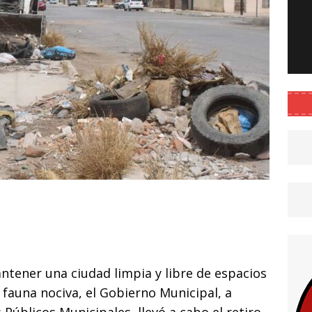
C
o
m
p
ntener una ciudad limpia y libre de espacios
ar
 fauna nociva, el Gobierno Municipal, a