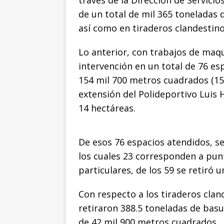
o
p
g
n
t
través de la Dirección de Servicio
de un total de mil 365 toneladas
o
p
e
k
r
así como en tiraderos clandestino
k
r
Lo anterior, con trabajos de maq
intervención en un total de 76 e
154 mil 700 metros cuadrados (15.
extensión del Polideportivo Luis H.
14 hectáreas.
De esos 76 espacios atendidos, s
los cuales 23 corresponden a pun
particulares, de los 59 se retiró
Con respecto a los tiraderos clan
retiraron 388.5 toneladas de bas
de 42 mil 900 metros cuadrados.