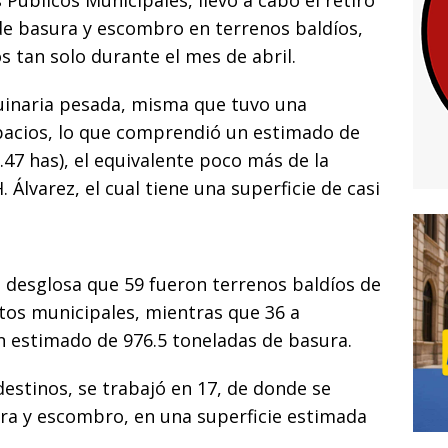
i
s Públicos Municipales, llevó a cabo el retiro
 de basura y escombro en terrenos baldíos,
s tan solo durante el mes de abril.
uinaria pesada, misma que tuvo una
spacios, lo que comprendió un estimado de
47 has), el equivalente poco más de la
 Álvarez, el cual tiene una superficie de casi
e desglosa que 59 fueron terrenos baldíos de
tos municipales, mientras que 36 a
 un estimado de 976.5 toneladas de basura.
destinos, se trabajó en 17, de donde se
ura y escombro, en una superficie estimada