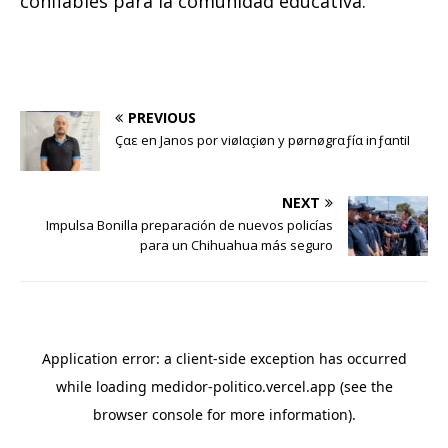
confiables para la comunidad educativa.
PREVIOUS
Çαε en Janos por viøIαçiøn y pørnøgrαƒíα inƒαntiI
NEXT
Impulsa Bonilla preparación de nuevos policías
para un Chihuahua más seguro