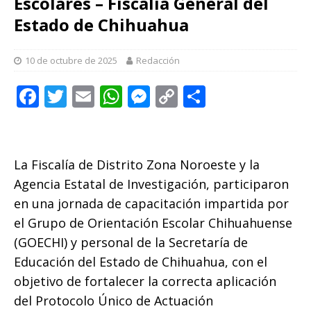
Escolares – Fiscalía General del
Estado de Chihuahua
10 de octubre de 2025
Redacción
F
T
E
W
M
C
C
a
w
m
h
e
o
o
c
it
ai
at
ss
p
m
e
te
l
s
e
y
p
La Fiscalía de Distrito Zona Noroeste y la
b
r
A
n
Li
ar
Agencia Estatal de Investigación, participaron
o
p
g
n
ti
en una jornada de capacitación impartida por
el Grupo de Orientación Escolar Chihuahuense
o
p
e
k
r
(GOECHI) y personal de la Secretaría de
k
r
Educación del Estado de Chihuahua, con el
objetivo de fortalecer la correcta aplicación
del Protocolo Único de Actuación