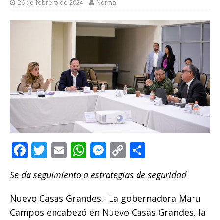
26 de febrero de 2024
Norma
F
T
E
W
M
C
C
a
w
m
h
e
o
o
Se da seguimiento a estrategias de seguridad
c
it
ai
at
ss
p
m
e
te
l
s
e
y
p
Nuevo Casas Grandes.- La gobernadora Maru
b
r
A
n
Li
ar
Campos encabezó en Nuevo Casas Grandes, la