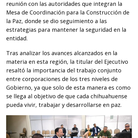
o
p
g
n
ti
reunión con las autoridades que integran la
Mesa de Coordinación para la Construcción de
o
p
e
k
r
la Paz, donde se dio seguimiento a las
k
r
estrategias para mantener la seguridad en la
entidad.
Tras analizar los avances alcanzados en la
materia en esta región, la titular del Ejecutivo
resaltó la importancia del trabajo conjunto
entre corporaciones de los tres niveles de
Gobierno, ya que solo de esta manera es como
se llega al objetivo de que cada chihuahuense
pueda vivir, trabajar y desarrollarse en paz.