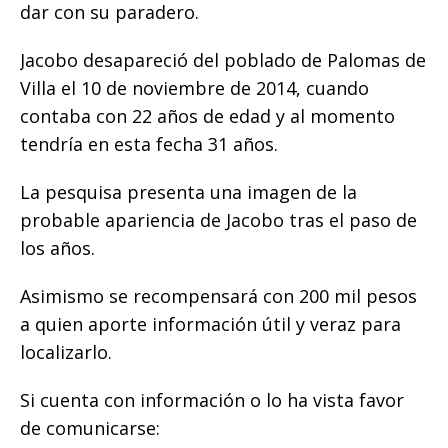
o
p
g
n
ti
dar con su paradero.
o
p
e
k
r
Jacobo desapareció del poblado de Palomas de
k
r
Villa el 10 de noviembre de 2014, cuando
contaba con 22 años de edad y al momento
tendría en esta fecha 31 años.
La pesquisa presenta una imagen de la
probable apariencia de Jacobo tras el paso de
los años.
Asimismo se recompensará con 200 mil pesos
a quien aporte información útil y veraz para
localizarlo.
Si cuenta con información o lo ha vista favor
de comunicarse: