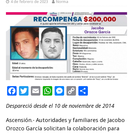
4 de febrero de 2023
Norma
F
T
E
W
M
C
C
a
w
m
h
e
o
o
Despareció desde el 10 de noviembre de 2014
c
it
ai
at
ss
p
m
e
te
l
s
e
y
p
Ascensión.- Autoridades y familiares de Jacobo
b
r
A
n
Li
ar
Orozco García solicitan la colaboración para