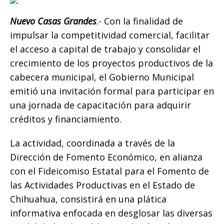
b
r
A
n
Li
ar
o
p
g
n
ti
Nuevo Casas Grandes
.- Con la finalidad de
impulsar la competitividad comercial, facilitar
o
p
e
k
r
el acceso a capital de trabajo y consolidar el
k
r
crecimiento de los proyectos productivos de la
cabecera municipal, el Gobierno Municipal
emitió una invitación formal para participar en
una jornada de capacitación para adquirir
créditos y financiamiento.
La actividad, coordinada a través de la
Dirección de Fomento Económico, en alianza
con el Fideicomiso Estatal para el Fomento de
las Actividades Productivas en el Estado de
Chihuahua, consistirá en una plática
informativa enfocada en desglosar las diversas