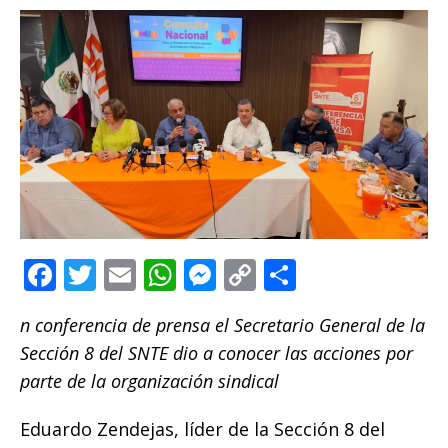
F
T
E
W
M
C
C
a
w
m
h
e
o
o
n conferencia de prensa el Secretario General de la
c
it
ai
at
ss
p
m
Sección 8 del SNTE dio a conocer las acciones por
e
te
l
s
e
y
p
parte de la organización sindical
b
r
A
n
Li
ar
o
p
g
n
ti
Eduardo Zendejas, líder de la Sección 8 del