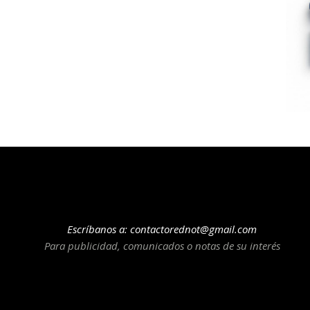
Escríbanos a:
contactorednot@gmail.com
Para publicidad, comunicados o notas de su interés