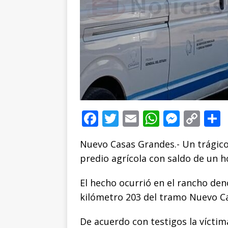
F
T
E
W
M
C
a
w
m
h
e
o
Nuevo Casas Grandes.- Un trágico
c
it
ai
at
ss
p
predio agrícola con saldo de un h
e
te
l
s
e
y
b
r
A
n
Li
El hecho ocurrió en el rancho den
o
p
g
n
t
kilómetro 203 del tramo Nuevo Ca
o
p
e
k
r
De acuerdo con testigos la vícti