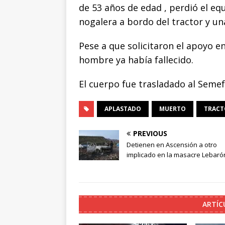
k
r
de 53 años de edad , perdió el eq
nogalera a bordo del tractor y un
Pese a que solicitaron el apoyo en
hombre ya había fallecido.
El cuerpo fue trasladado al Semef
APLASTADO
MUERTO
TRACT
PREVIOUS
Detienen en Ascensión a otro
implicado en la masacre Lebaró
ARTÍC