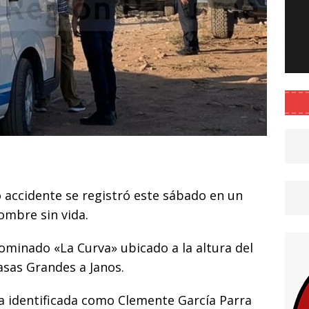
C
o
 accidente se registró este sábado en un
m
ombre sin vida.
p
ar
ominado «La Curva» ubicado a la altura del
i
sas Grandes a Janos.
ma identificada como Clemente García Parra