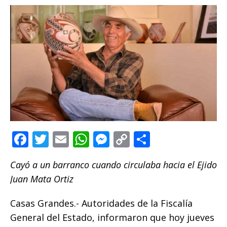
F
T
E
W
M
C
C
a
w
m
h
e
o
o
Cayó a un barranco cuando circulaba hacia el Ejido
c
it
ai
at
ss
p
m
Juan Mata Ortiz
e
te
l
s
e
y
p
b
r
A
n
Li
ar
Casas Grandes.- Autoridades de la Fiscalía
o
p
g
n
ti
General del Estado, informaron que hoy jueves