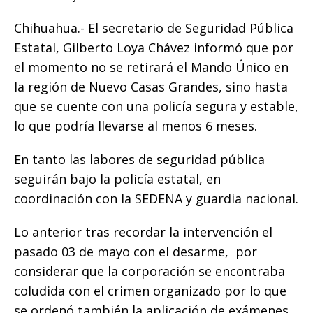
o
p
g
n
ti
Chihuahua.- El secretario de Seguridad Pública
o
p
e
k
r
Estatal, Gilberto Loya Chávez informó que por
k
r
el momento no se retirará el Mando Único en
la región de Nuevo Casas Grandes, sino hasta
que se cuente con una policía segura y estable,
lo que podría llevarse al menos 6 meses.
En tanto las labores de seguridad pública
seguirán bajo la policía estatal, en
coordinación con la SEDENA y guardia nacional.
Lo anterior tras recordar la intervención el
pasado 03 de mayo con el desarme, por
considerar que la corporación se encontraba
coludida con el crimen organizado por lo que
se ordenó también la aplicación de exámenes