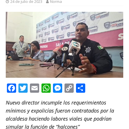
24 de julio de 2023
Norma
F
T
E
W
M
C
C
a
w
m
h
e
o
o
Nuevo director incumple los requerimientos
c
it
ai
at
ss
p
m
mínimos y expolicías fueron contratados por la
e
te
l
s
e
y
p
alcaldesa haciendo labores viales que podrían
b
r
A
n
Li
ar
simular la función de “halcones”