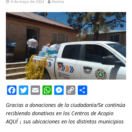
9 de mayo de 2024
Norma
F
T
E
W
M
C
C
a
w
m
h
e
o
o
Gracias a donaciones de la ciudadanía/Se continúa
c
it
ai
at
ss
p
m
recibiendo donativos en los Centros de Acopio
e
te
l
s
e
y
p
AQUÍ ↓ sus ubicaciones en los distintos municipios
b
r
A
n
Li
ar