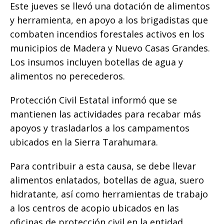
o
p
g
n
ti
Este jueves se llevó una dotación de alimentos
y herramienta, en apoyo a los brigadistas que
o
p
e
k
r
combaten incendios forestales activos en los
k
r
municipios de Madera y Nuevo Casas Grandes.
Los insumos incluyen botellas de agua y
alimentos no perecederos.
Protección Civil Estatal informó que se
mantienen las actividades para recabar más
apoyos y trasladarlos a los campamentos
ubicados en la Sierra Tarahumara.
Para contribuir a esta causa, se debe llevar
alimentos enlatados, botellas de agua, suero
hidratante, así como herramientas de trabajo
a los centros de acopio ubicados en las
oficinas de protección civil en la entidad.