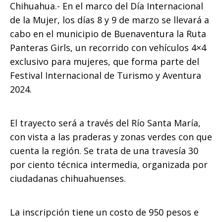
o
p
g
n
ti
Chihuahua.- En el marco del Día Internacional
de la Mujer, los días 8 y 9 de marzo se llevará a
o
p
e
k
r
cabo en el municipio de Buenaventura la Ruta
k
r
Panteras Girls, un recorrido con vehículos 4×4
exclusivo para mujeres, que forma parte del
Festival Internacional de Turismo y Aventura
2024.
El trayecto será a través del Río Santa María,
con vista a las praderas y zonas verdes con que
cuenta la región. Se trata de una travesía 30
por ciento técnica intermedia, organizada por
ciudadanas chihuahuenses.
La inscripción tiene un costo de 950 pesos e