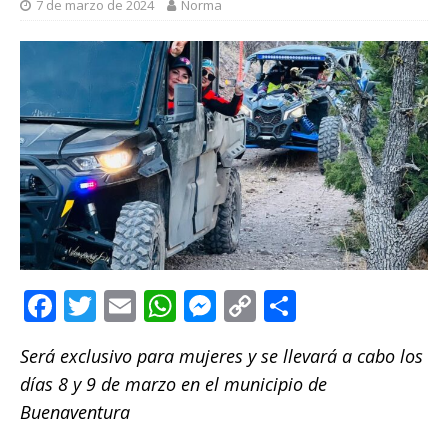
7 de marzo de 2024
Norma
F
T
E
W
M
C
C
a
w
m
h
e
o
o
Será exclusivo para mujeres y se llevará a cabo los
c
it
ai
at
ss
p
m
días 8 y 9 de marzo en el municipio de
e
te
l
s
e
y
p
Buenaventura
b
r
A
n
Li
ar