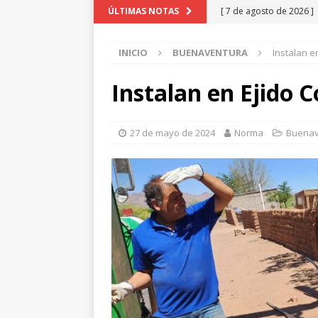
[ 7 de agosto de 2026 ]
ÚLTIMAS NOTAS
NUEVO CASAS GRANDES
INICIO
BUENAVENTURA
Instalan e
[ 7 de agosto de 2026 ]
contra la rabia
NUEVO
Instalan en Ejido C
[ 7 de agosto de 2026 ]
Grandes
NUEVO CAS
27 de mayo de 2024
Norma
Buenav
[ 7 de agosto de 2026 ]
CASAS GRANDES
[ 7 de agosto de 2026 ]
GRANDES