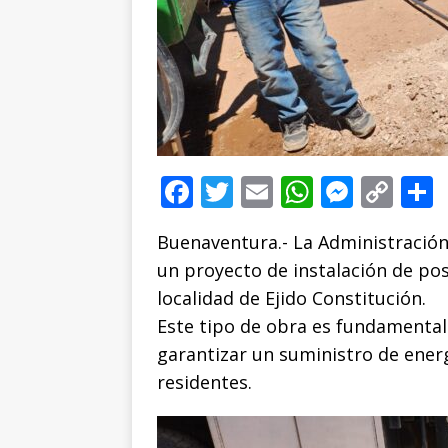
F
T
E
W
M
C
a
w
m
h
e
o
Buenaventura.- La Administración
c
it
ai
at
ss
p
un proyecto de instalación de pos
e
te
l
s
e
y
localidad de Ejido Constitución.
b
r
A
n
Li
Este tipo de obra es fundamental 
o
p
g
n
t
garantizar un suministro de energ
o
p
e
k
r
residentes.
k
r