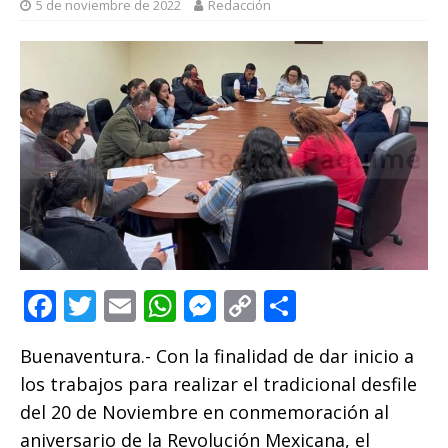
5 de noviembre de 2022
Redacción
F
T
E
W
M
C
C
a
w
m
h
e
o
o
Buenaventura.- Con la finalidad de dar inicio a
c
it
ai
at
ss
p
m
los trabajos para realizar el tradicional desfile
e
te
l
s
e
y
p
del 20 de Noviembre en conmemoración al
b
r
A
n
Li
ar
aniversario de la Revolución Mexicana, el