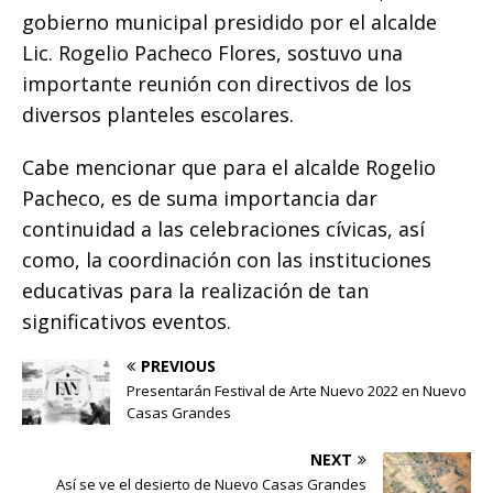
o
p
g
n
ti
gobierno municipal presidido por el alcalde
o
p
e
k
r
Lic. Rogelio Pacheco Flores, sostuvo una
k
r
importante reunión con directivos de los
diversos planteles escolares.
Cabe mencionar que para el alcalde Rogelio
Pacheco, es de suma importancia dar
continuidad a las celebraciones cívicas, así
como, la coordinación con las instituciones
educativas para la realización de tan
significativos eventos.
PREVIOUS
Presentarán Festival de Arte Nuevo 2022 en Nuevo
Casas Grandes
NEXT
Así se ve el desierto de Nuevo Casas Grandes