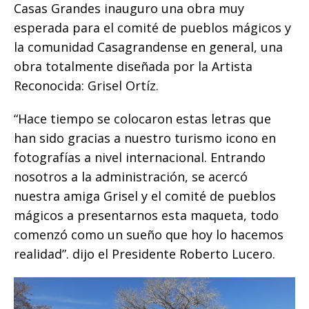
o
p
g
n
ti
Casas Grandes inauguro una obra muy
esperada para el comité de pueblos mágicos y
o
p
e
k
r
la comunidad Casagrandense en general, una
k
r
obra totalmente diseñada por la Artista
Reconocida: Grisel Ortíz.
“Hace tiempo se colocaron estas letras que
han sido gracias a nuestro turismo icono en
fotografías a nivel internacional. Entrando
nosotros a la administración, se acercó
nuestra amiga Grisel y el comité de pueblos
mágicos a presentarnos esta maqueta, todo
comenzó como un sueño que hoy lo hacemos
realidad”. dijo el Presidente Roberto Lucero.