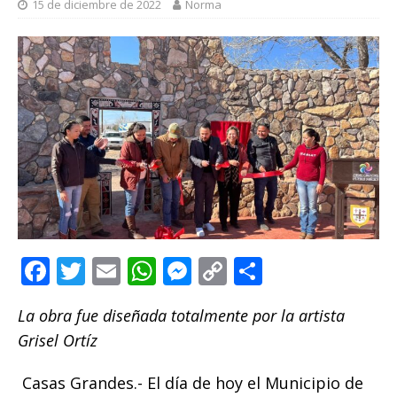
15 de diciembre de 2022
Norma
F
T
E
W
M
C
C
a
w
m
h
e
o
o
La obra fue diseñada totalmente por la artista
c
it
ai
at
ss
p
m
Grisel Ortíz
e
te
l
s
e
y
p
b
r
A
n
Li
ar
Casas Grandes.- El día de hoy el Municipio de