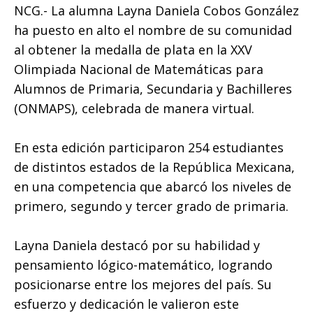
e
te
l
s
e
y
p
NCG.- La alumna Layna Daniela Cobos González
b
r
A
n
Li
ar
ha puesto en alto el nombre de su comunidad
o
p
g
n
ti
al obtener la medalla de plata en la XXV
o
p
e
k
r
Olimpiada Nacional de Matemáticas para
k
r
Alumnos de Primaria, Secundaria y Bachilleres
(ONMAPS), celebrada de manera virtual.
En esta edición participaron 254 estudiantes
de distintos estados de la República Mexicana,
en una competencia que abarcó los niveles de
primero, segundo y tercer grado de primaria.
Layna Daniela destacó por su habilidad y
pensamiento lógico-matemático, logrando
posicionarse entre los mejores del país. Su
esfuerzo y dedicación le valieron este