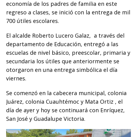
o
p
g
n
ti
economía de los padres de familia en este
regreso a clases, se inició con la entrega de mil
o
p
e
k
r
700 útiles escolares.
k
r
El alcalde Roberto Lucero Galaz, a través del
departamento de Educación, entregó a las
escuelas de nivel básico, preescolar, primaria y
secundaria los útiles que anteriormente se
otorgaron en una entrega simbólica el día
viernes.
Se comenzó en la cabecera municipal, colonia
Juárez, colonia Cuauhtémoc y Mata Ortiz , el
día de ayer y hoy se continuará con Enríquez,
San José y Guadalupe Victoria.