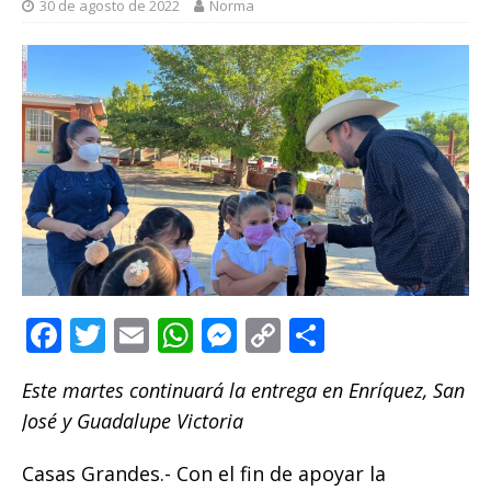
30 de agosto de 2022
Norma
F
T
E
W
M
C
C
a
w
m
h
e
o
o
Este martes continuará la entrega en Enríquez, San
c
it
ai
at
ss
p
m
José y Guadalupe Victoria
e
te
l
s
e
y
p
b
r
A
n
Li
ar
Casas Grandes.- Con el fin de apoyar la