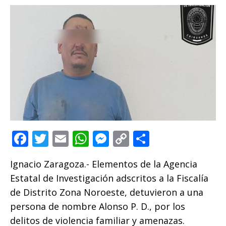
F
T
E
W
M
C
C
a
w
m
h
e
o
o
Ignacio Zaragoza.- Elementos de la Agencia
c
it
ai
at
ss
p
m
Estatal de Investigación adscritos a la Fiscalía
e
te
l
s
e
y
p
de Distrito Zona Noroeste, detuvieron a una
b
r
A
n
Li
ar
persona de nombre Alonso P. D., por los
o
p
g
n
ti
delitos de violencia familiar y amenazas.