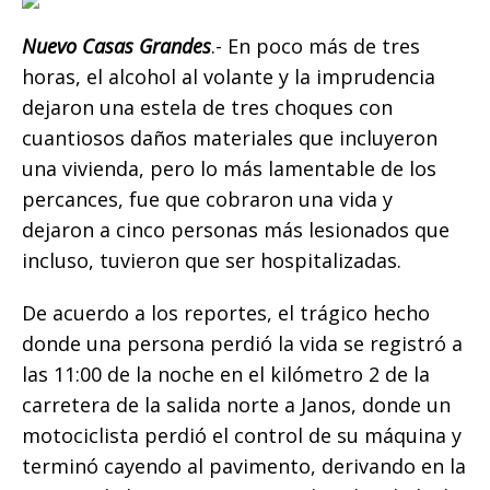
b
r
A
n
Li
ar
o
p
g
n
ti
Nuevo Casas Grandes
.- En poco más de tres
horas, el alcohol al volante y la imprudencia
o
p
e
k
r
dejaron una estela de tres choques con
k
r
cuantiosos daños materiales que incluyeron
una vivienda, pero lo más lamentable de los
percances, fue que cobraron una vida y
dejaron a cinco personas más lesionados que
incluso, tuvieron que ser hospitalizadas.
De acuerdo a los reportes, el trágico hecho
donde una persona perdió la vida se registró a
las 11:00 de la noche en el kilómetro 2 de la
carretera de la salida norte a Janos, donde un
motociclista perdió el control de su máquina y
terminó cayendo al pavimento, derivando en la