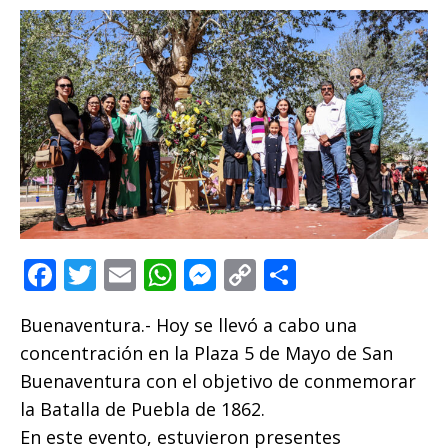
F
T
E
W
M
C
C
a
w
m
h
e
o
o
Buenaventura.- Hoy se llevó a cabo una
c
it
ai
at
ss
p
m
concentración en la Plaza 5 de Mayo de San
e
te
l
s
e
y
p
Buenaventura con el objetivo de conmemorar
b
r
A
n
Li
ar
la Batalla de Puebla de 1862.
o
p
g
n
ti
En este evento, estuvieron presentes