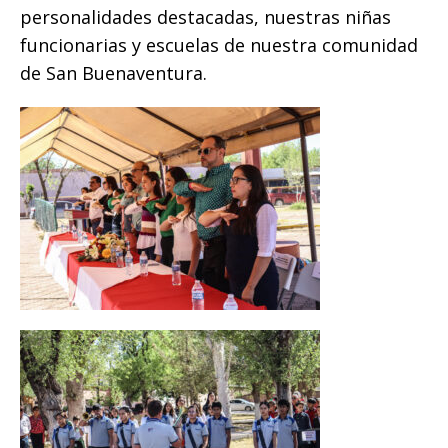
o
p
e
k
r
personalidades destacadas, nuestras niñas
k
r
funcionarias y escuelas de nuestra comunidad
de San Buenaventura.