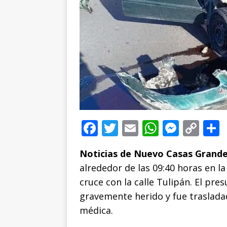
F
T
E
W
M
C
a
w
m
h
e
o
Noticias de Nuevo Casas Grande
c
it
ai
at
ss
p
alrededor de las 09:40 horas en l
e
te
l
s
e
y
cruce con la calle Tulipán. El pr
b
r
A
n
Li
gravemente herido y fue trasladad
o
p
g
n
t
médica.
o
p
e
k
r