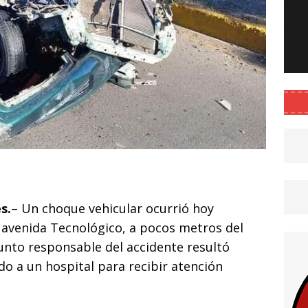
C
o
s.
– Un choque vehicular ocurrió hoy
m
a avenida Tecnológico, a pocos metros del
p
esunto responsable del accidente resultó
ar
o a un hospital para recibir atención
i