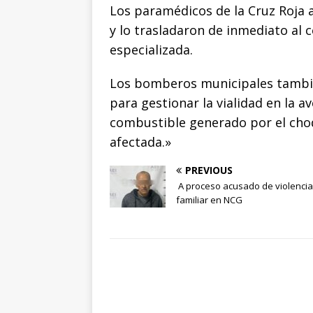
Los paramédicos de la Cruz Roja a
k
r
y lo trasladaron de inmediato al 
especializada.
Los bomberos municipales también
para gestionar la vialidad en la 
combustible generado por el choq
afectada.»
PREVIOUS
A proceso acusado de violencia
familiar en NCG