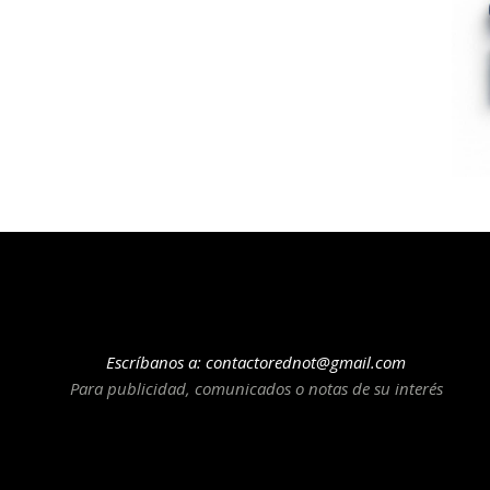
Escríbanos a:
contactorednot@gmail.com
Para publicidad, comunicados o notas de su interés