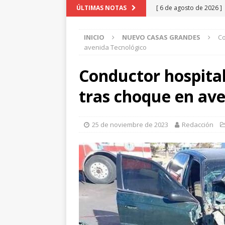
[ 6 de agosto de 2026 ]
ÚLTIMAS NOTAS
pretextos
CHIHUAHU
INICIO
NUEVO CASAS GRANDES
Co
[ 6 de agosto de 2026 ]
avenida Tecnológico
y carretera Aldama
C
Conductor hospital
[ 5 de agosto de 2026 ]
tras choque en av
Aldama y Fuerza Aérea
[ 5 de agosto de 2026 ]
25 de noviembre de 2023
Redacción
beneficio de más de mi
[ 6 de agosto de 2026 ]
GRANDES