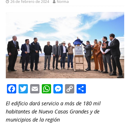
26 de febrero de 2024
Norma
F
T
E
W
M
C
C
a
w
m
h
e
o
o
El edificio dará servicio a más de 180 mil
c
it
ai
at
ss
p
m
habitantes de Nuevo Casas Grandes y de
e
te
l
s
e
y
p
municipios de la región
b
r
A
n
Li
ar