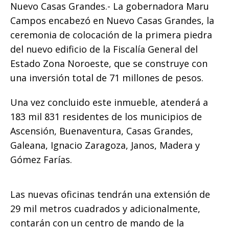
o
p
g
n
ti
Nuevo Casas Grandes.- La gobernadora Maru
Campos encabezó en Nuevo Casas Grandes, la
o
p
e
k
r
ceremonia de colocación de la primera piedra
k
r
del nuevo edificio de la Fiscalía General del
Estado Zona Noroeste, que se construye con
una inversión total de 71 millones de pesos.
Una vez concluido este inmueble, atenderá a
183 mil 831 residentes de los municipios de
Ascensión, Buenaventura, Casas Grandes,
Galeana, Ignacio Zaragoza, Janos, Madera y
Gómez Farías.
Las nuevas oficinas tendrán una extensión de
29 mil metros cuadrados y adicionalmente,
contarán con un centro de mando de la